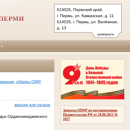
614026, Пермский край,
г. Пермь, ул. Кавказская, д. 11
 ПЕРМИ
614026, г. Пермь, ул. Валёжная,
д. 13
Тел.: (342) 284-32-67(угол.)
развернуть
(342) 263-48-51(гражд.)
ordzhonikidzevsky.perm@sudrf.ru
ликации, обзоры СМИ
версия для печати
Запросы ОПФР по постановлению
Правительства РФ от 28.06.2021 №
удьи Орджоникидзевского
1037