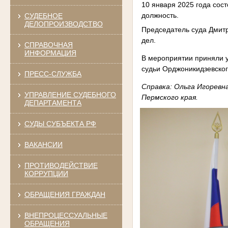
10 января 2025 года сос
должность.
СУДЕБНОЕ
ДЕЛОПРОИЗВОДСТВО
Председатель суда Дмит
дел.
СПРАВОЧНАЯ
ИНФОРМАЦИЯ
В мероприятии приняли у
судьи Орджоникидзевског
ПРЕСС-СЛУЖБА
Справка: Ольга Игоревн
УПРАВЛЕНИЕ СУДЕБНОГО
Пермского края.
ДЕПАРТАМЕНТА
СУДЫ СУБЪЕКТА РФ
ВАКАНСИИ
ПРОТИВОДЕЙСТВИЕ
КОРРУПЦИИ
ОБРАЩЕНИЯ ГРАЖДАН
ВНЕПРОЦЕССУАЛЬНЫЕ
ОБРАЩЕНИЯ