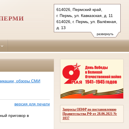
614026, Пермский край,
г. Пермь, ул. Кавказская, д. 11
 ПЕРМИ
614026, г. Пермь, ул. Валёжная,
д. 13
Тел.: (342) 284-32-67(угол.)
развернуть
(342) 263-48-51(гражд.)
ordzhonikidzevsky.perm@sudrf.ru
ликации, обзоры СМИ
версия для печати
Запросы ОПФР по постановлению
Правительства РФ от 28.06.2021 №
ный приговор в
1037