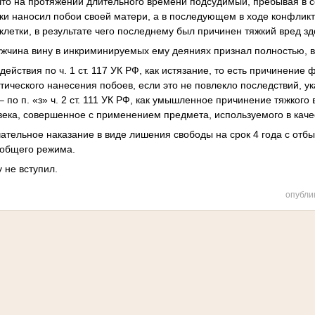
 что на протяжении длительного времени подсудимый, пребывая в 
ки наносил побои своей матери, а в последующем в ходе конфликт
клетки, в результате чего последнему был причинен тяжкий вред з
жчина вину в инкриминируемых ему деяниях признал полностью, в
ействия по ч. 1 ст. 117 УК РФ, как истязание, то есть причинение 
ического нанесения побоев, если это не повлекло последствий, указ
– по п. «з» ч. 2 ст. 111 УК РФ, как умышленное причинение тяжкого
века, совершенное с применением предмета, используемого в каче
ательное наказание в виде лишения свободы на срок 4 года с отб
 общего режима.
 не вступил.
опубли