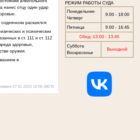
состоянии алкогольного
РЕЖИМ РАБОТЫ СУДА
а нанес отцу один удар
Понедельник-
доровью.
9:00 - 18:00
Четверг
 содеянном раскаялся.
Пятница
9:00 - 16:45
физических и психических
Обед: 13:00 - 13:45
анных в ст. 111 и ст. 112
 вреда здоровью,
Суббота
Выходной
стве оружия.
Воскресенье
ыванием в
ковано 27.01.2025 10:08 (МСК)