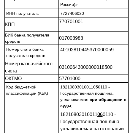
России)»
ИНН получатель
7727406020
770701001
КПП
БИК банка получателя
017003983
средств
Номер счета банка
40102810445370000059
получателя средств
Номер казначейского
03100643000000018500
счета
ОКТМО
57701000
Код бюджетной
18210803010011
05
0110 -
классификации (КБК)
Государственная пошлина,
уплачиваемая
при обращении в
суды
;
18210803010011
06
0110 -
Государственная пошлина,
уплачиваемая на основании